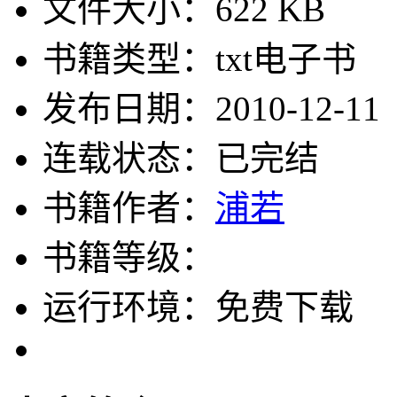
文件大小：622 KB
书籍类型：txt电子书
发布日期：2010-12-11
连载状态：已完结
书籍作者：
浦若
书籍等级：
运行环境：免费下载