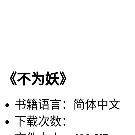
《不为妖》
书籍语言：简体中文
下载次数：