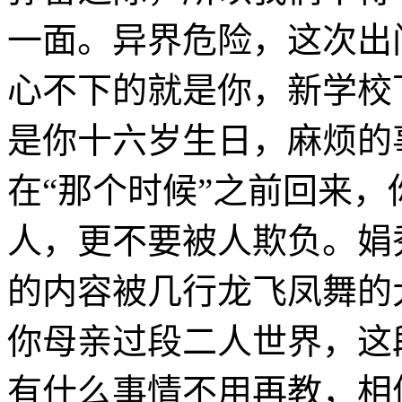
一面。异界危险，这次出
心不下的就是你，新学校
是你十六岁生日，麻烦的
在“那个时候”之前回来
人，更不要被人欺负。娟
的内容被几行龙飞凤舞的
你母亲过段二人世界，这
有什么事情不用再教，相