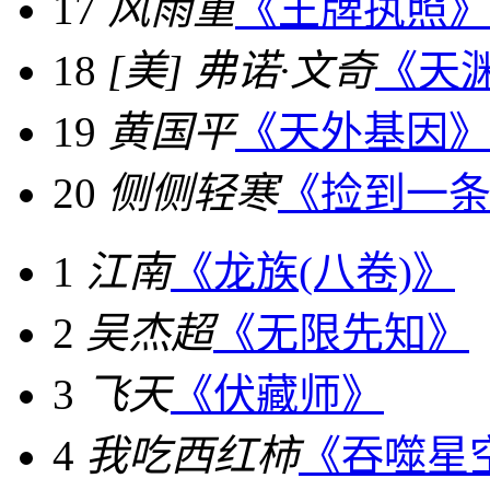
17
风雨重
《王牌执照
18
[美] 弗诺·文奇
《天
19
黄国平
《天外基因
20
侧侧轻寒
《捡到一
1
江南
《龙族(八卷)》
2
吴杰超
《无限先知》
3
飞天
《伏藏师》
4
我吃西红柿
《吞噬星