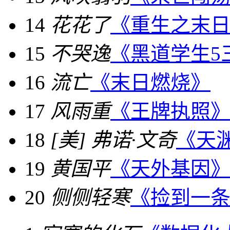
14
花花了
《重生之末
15
不哭逸
《黑道学生5
16
流亡
《末日燃烧》
17
风雨重
《王牌执照
18
[美] 弗诺·文奇
《天
19
黄国平
《天外基因
20
侧侧轻寒
《捡到一