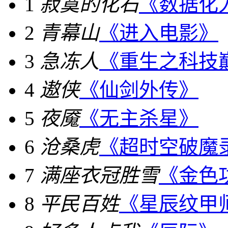
1
寂寞的化石
《数据化
2
青幕山
《进入电影》
3
急冻人
《重生之科技
4
遨侠
《仙剑外传》
5
夜魇
《无主杀星》
6
沧桑虎
《超时空破魔
7
满座衣冠胜雪
《金色
8
平民百姓
《星辰纹甲