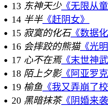
13
东神天少
《无限从
14
半半
《赶阴女》
15
寂寞的化石
《数据
16
会摔跤的熊猫
《光
17
心不在焉
《末世神
18
陌上夕影
《阿亚罗
19
榆鱼
《我又弄崩了校
20
黑暗抹茶
《阴婚来