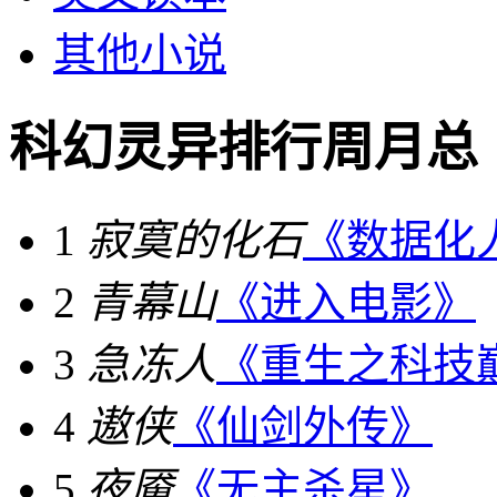
其他小说
科幻灵异排行
周
月
总
1
寂寞的化石
《数据化
2
青幕山
《进入电影》
3
急冻人
《重生之科技
4
遨侠
《仙剑外传》
5
夜魇
《无主杀星》