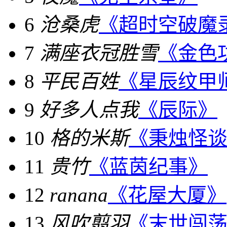
6
沧桑虎
《超时空破魔
7
满座衣冠胜雪
《金色
8
平民百姓
《星辰纹甲
9
好多人点我
《辰际》
10
格的米斯
《秉烛怪
11
贵竹
《蓝茵纪事》
12
ranana
《花屋大厦》
13
风吹翦羽
《末世闯