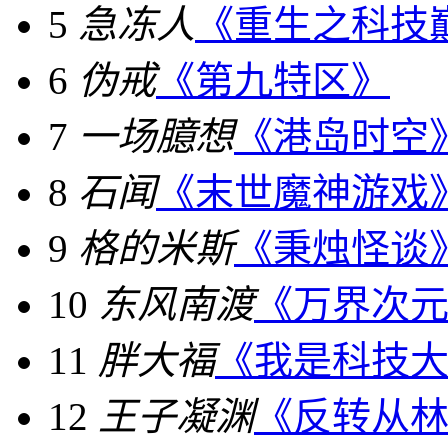
5
急冻人
《重生之科技
6
伪戒
《第九特区》
7
一场臆想
《港岛时空
8
石闻
《末世魔神游戏
9
格的米斯
《秉烛怪谈
10
东风南渡
《万界次
11
胖大福
《我是科技
12
王子凝渊
《反转从