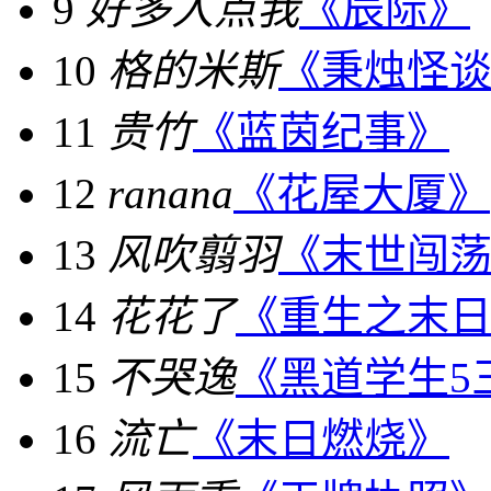
9
好多人点我
《辰际》
10
格的米斯
《秉烛怪
11
贵竹
《蓝茵纪事》
12
ranana
《花屋大厦》
13
风吹翦羽
《末世闯
14
花花了
《重生之末
15
不哭逸
《黑道学生5
16
流亡
《末日燃烧》