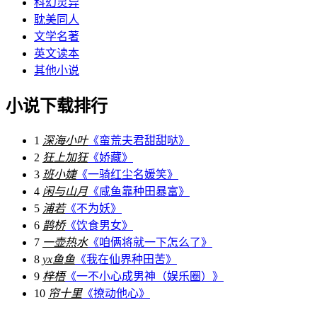
科幻灵异
耽美同人
文学名著
英文读本
其他小说
小说下载排行
1
深海小叶
《蛮荒夫君甜甜哒》
2
狂上加狂
《娇藏》
3
班小婕
《一骑红尘名媛笑》
4
闲与山月
《咸鱼靠种田暴富》
5
浦若
《不为妖》
6
鹊桥
《饮食男女》
7
一壶热水
《咱俩将就一下怎么了》
8
yx鱼鱼
《我在仙界种田苦》
9
梓梧
《一不小心成男神（娱乐圈）》
10
帘十里
《撩动他心》