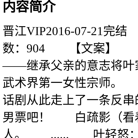
内容简介
晋江VIP2016-07-2
数：904 【文案】 
——继承父亲的意志将叶
武术界第一女性宗师。
话剧从此走上了一条反
男票吧！ 白疏影（看
人。 ...... 叶轻