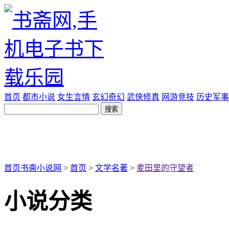
首页
都市小说
女生言情
玄幻奇幻
武侠修真
网游竞技
历史军事
首页
书斋小说网
>
首页
>
文学名著
>
麦田里的守望者
小说分类