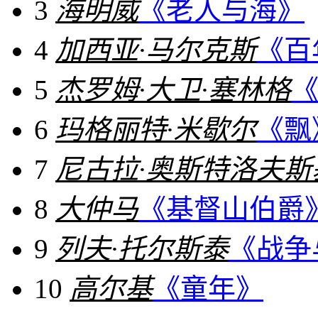
3
海明威
《老人与海》
4
加西亚·马尔克斯
《百
5
杰罗姆·大卫·塞林格
6
玛格丽特·米歇尔
《飘
7
尼古拉·奥斯特洛夫斯
8
大仲马
《基督山伯爵
9
列夫·托尔斯泰
《战争
10
高尔基
《童年》