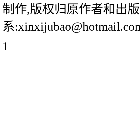
制作,版权归原作者和出版
系:xinxijubao@hotmail.co
1