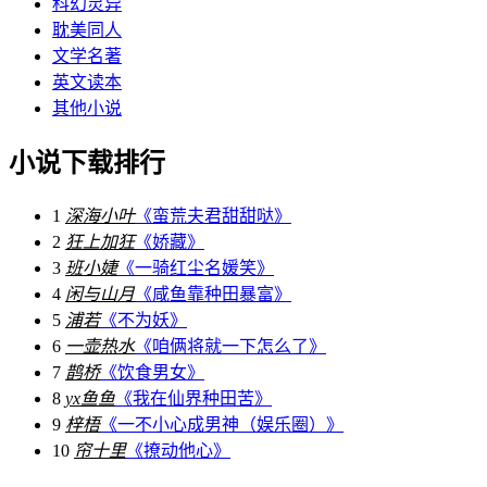
科幻灵异
耽美同人
文学名著
英文读本
其他小说
小说下载排行
1
深海小叶
《蛮荒夫君甜甜哒》
2
狂上加狂
《娇藏》
3
班小婕
《一骑红尘名媛笑》
4
闲与山月
《咸鱼靠种田暴富》
5
浦若
《不为妖》
6
一壶热水
《咱俩将就一下怎么了》
7
鹊桥
《饮食男女》
8
yx鱼鱼
《我在仙界种田苦》
9
梓梧
《一不小心成男神（娱乐圈）》
10
帘十里
《撩动他心》