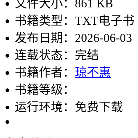
文件大小：861 KB
书籍类型：TXT电子书
发布日期：2026-06-03
连载状态：完结
书籍作者：
琼不惠
书籍等级：
运行环境：免费下载