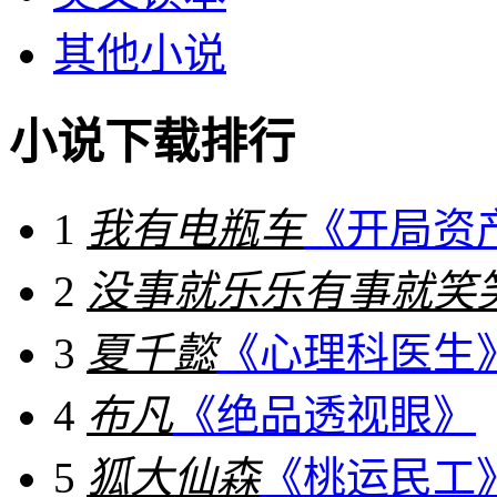
其他小说
小说下载排行
1
我有电瓶车
《开局资
2
没事就乐乐有事就笑
3
夏千懿
《心理科医生
4
布凡
《绝品透视眼》
5
狐大仙森
《桃运民工