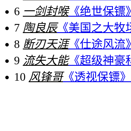
6
一剑封喉
《绝世保镖
7
陶良辰
《美国之大牧
8
断刃天涯
《仕途风流
9
流失大能
《超级神豪
10
风锋哥
《透视保镖