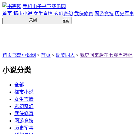
首页
都市小说
女生言情
玄幻奇幻
武侠修真
网游竞技
历史军事
关闭
首页
书斋小说网
>
首页
>
耽美同人
>
我穿回来后在七零当神棍
小说分类
全部
都市小说
女生言情
玄幻奇幻
武侠修真
网游竞技
历史军事