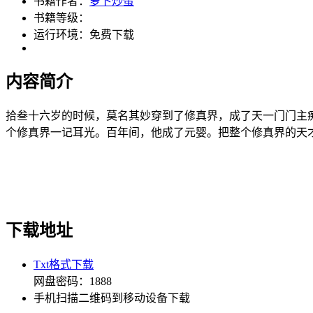
书籍作者：
萝卜炒蛋
书籍等级：
运行环境：免费下载
内容简介
拾叁十六岁的时候，莫名其妙穿到了修真界，成了天一门门主
个修真界一记耳光。百年间，他成了元婴。把整个修真界的天
下载地址
Txt格式下载
网盘密码：1888
手机扫描二维码到移动设备下载