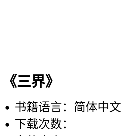
《三界》
书籍语言：简体中文
下载次数：