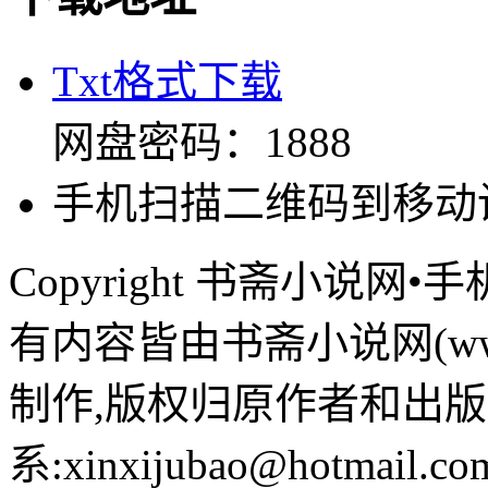
Txt格式下载
网盘密码：1888
手机扫描二维码到移动
Copyright 书斋小说
有内容皆由书斋小说网(www.
制作,版权归原作者和出版
系:xinxijubao@hotmail.co