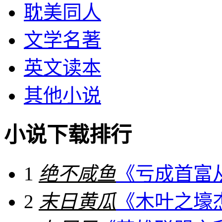
耽美同人
文学名著
英文读本
其他小说
小说下载排行
1
绝不咸鱼
《亏成首富
2
末日黄瓜
《木叶之壕