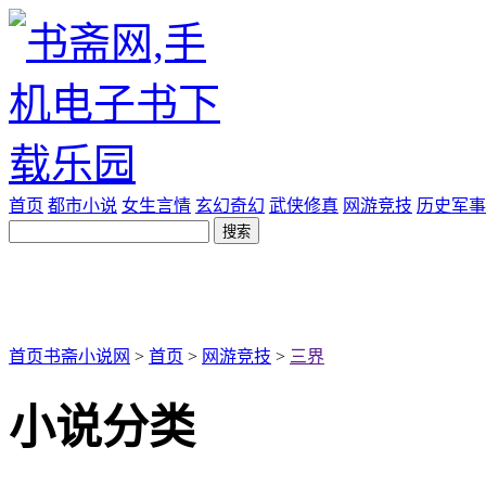
首页
都市小说
女生言情
玄幻奇幻
武侠修真
网游竞技
历史军事
首页
书斋小说网
>
首页
>
网游竞技
>
三界
小说分类