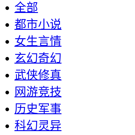
全部
都市小说
女生言情
玄幻奇幻
武侠修真
网游竞技
历史军事
科幻灵异